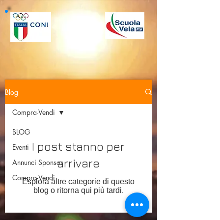
Blog
Compra-Vendi
BLOG
I post stanno per
Eventi
arrivare
Annunci Sponsor
Compra-Vendi
Esplora altre categorie di questo
blog o ritorna qui più tardi.